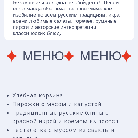
ВСТРЕТИМ НОВЫЙ ГОД С
РАЗМАХОМ, КАК ЛЮБИЛИ НА РУСИ:
Хлебная корзина
СРЕДИ ШУМА, СМЕХА, ИСКРЕННИХ
Пирожки с мясом и капустой
ТОСТОВ ПОД БОЙ КУРАНТОВ.
ЧТОБЫ УТРО ПЕРВОГО ЯНВАРЯ
Традиционные русские блины с
НАЧАЛОСЬ С ПРИЯТНЫХ
красной икрой и кремом из лосося
ВОСПОМИНАНИЙ: «ВОТ ЭТО БЫЛ
Тарталетка с муссом из свеклы и
ПРАЗДНИК!»
Дата: