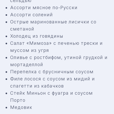
сельдью
31 ДЕКАБРЯ
Ассорти мясное по-Русски
Сбор гостей:
Ассорти солений
21:00
Острые маринованные лисички со
Стоимость:
сметаной
ОТ 20 000 ₽
Холодец из говядины
Салат «Мимоза» с печенью трески и
Локация
муссом из угря
КАЗИНО
Оливье с ростбифом, утиной грудкой и
«БУМЕРАНГ» НА
РОЗА ХУТОР
мортаделлой
Адрес
Перепелка с брусничным соусом
С. ЭСТОСАДОК, НАБЕРЕЖНАЯ
ЛАВАНДА, 1
Филе лосося с соусом из мидий и
18+. Ресторан «Бумеранг» расположен в
спагетти из кабачков
казино «Бумеранг». При себе необходимо
иметь карту гостя игорной зоны «Красная
Стейк Миньон с фуагра и соусом
Поляна» или оригинал паспорта для
регистрации.
Порто
Медовик
ЗАБРОНИРОВАТЬ УЖИН