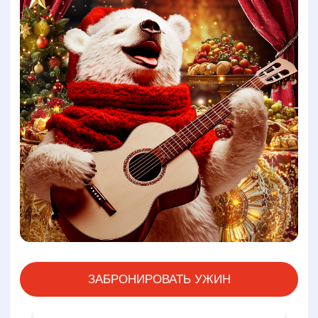
ЗАБРОНИРОВАТЬ УЖИН
ЗАБОТА О ВАШЕМ НОВОМ
ГОДЕ
Купить мандарины, шампанское, не забыть
про горячее и, конечно, нарезать все для
оливье. Эти планы на 31 декабря знакомы
всем. Сколько раз вы обещали себе, что в