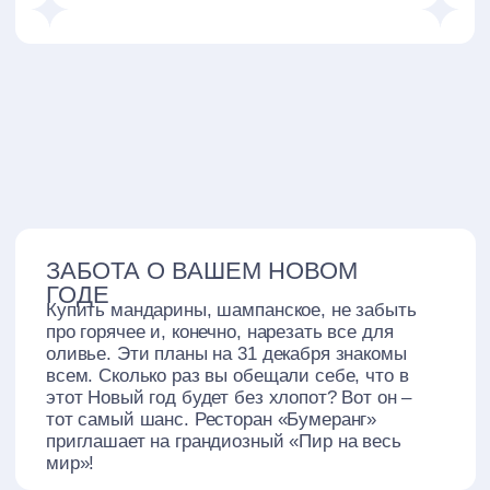
этот Новый год будет без хлопот? Вот он –
тот самый шанс. Ресторан «Бумеранг»
приглашает на грандиозный «Пир на весь
мир»!
АТМОСФЕРА
Забудьте про праздничную суету – мы все
продумали за вас. Новогодний ужин в
ресторане «Бумеранг» – праздник,
наполненный теплом, уютом и ощущением
«прямо как дома!»
ДЕКОР И СЕРВИРОВКА
Всех гостей ждет атмосфера, где
современность встречается с традициями:
блеск хрустальных бокалов, безупречная
сервировка и богатое убранство на столах
ГАСТРОНОМИЯ
Без оливье и холодца не обойдется! Шеф и
его команда обеспечат гастрономическое
изобилие по всем русским традициям: икра,
всеми любимые салаты, горячее, румяные
пироги и авторские интерпретации